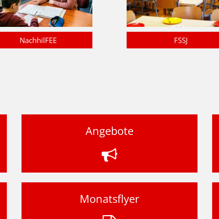
NachhilFEE
FSSJ
Angebote
Monatsflyer