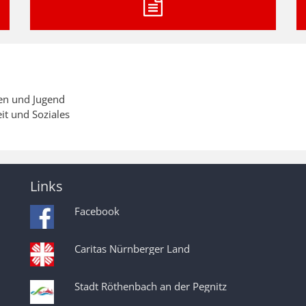
uen und Jugend
it und Soziales
Links
Facebook
Caritas Nürnberger Land
Stadt Röthenbach an der Pegnitz