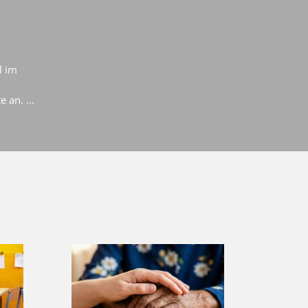
l im
 an. ...