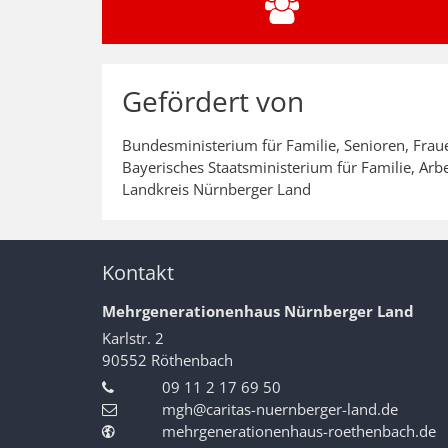
Gefördert von
Bundesministerium für Familie, Senioren, Fra
Bayerisches Staatsministerium für Familie, Arbe
Landkreis Nürnberger Land
Kontakt
Mehrgenerationenhaus Nürnberger Land
Karlstr. 2
90552
Röthenbach
09 11 2 17 69 50
mgh@caritas-nuernberger-land.de
mehrgenerationenhaus-roethenbach.de