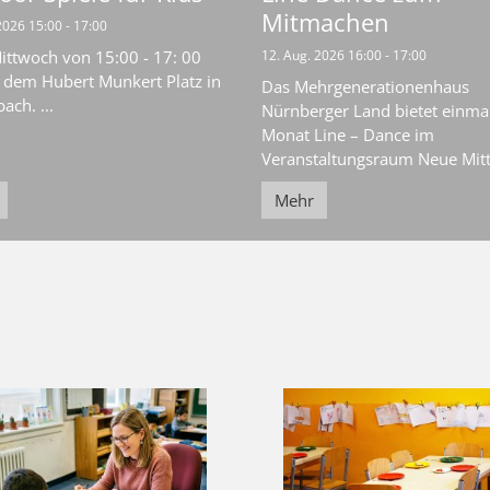
Mitmachen
2026 15:00 - 17:00
ittwoch von 15:00 - 17: 00
12. Aug. 2026 16:00 - 17:00
 dem Hubert Munkert Platz in
Das Mehrgenerationenhaus
ach. ...
Nürnberger Land bietet einma
Monat Line – Dance im
Veranstaltungsraum Neue Mitte
Mehr