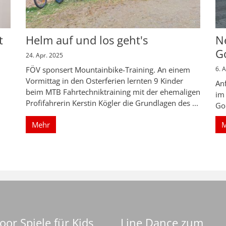
t
Helm auf und los geht's
N
G
24. Apr. 2025
FÖV sponsert Mountainbike-Training. An einem
6. 
Vormittag in den Osterferien lernten 9 Kinder
An
beim MTB Fahrtechniktraining mit der ehemaligen
im
Profifahrerin Kerstin Kögler die Grundlagen des ...
Go
Mehr
e
or Spiele für Kids
Line Dance zum