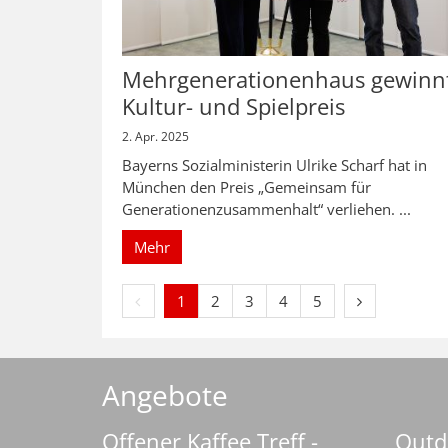
Mehrgenerationenhaus gewinn
Kultur- und Spielpreis
2. Apr. 2025
Bayerns Sozialministerin Ulrike Scharf hat in
München den Preis „Gemeinsam für
Generationenzusammenhalt“ verliehen. ...
Mehr
Vorherige Seite
Nächste Seit
1
2
3
4
5
Angebote
Offener Kaffee Treff -
Outdo