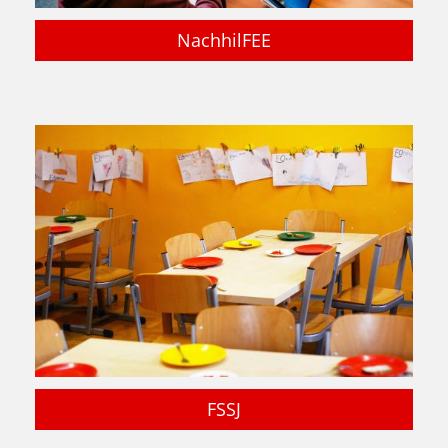
NachhilFEE
FSSJ