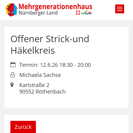
Zum Inhalt springen
Offener Strick-und
Häkelkreis
Datum:
Termin: 12.6.26 18:30 - 20:00
Von:
Michaela Sachse
Ort:
Karlstraße 2
90552
Röthenbach
Zurück