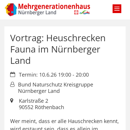
Zum Inhalt springen
Vortrag: Heuschrecken
Fauna im Nürnberger
Land
Datum:
Termin: 10.6.26 19:00 - 20:00
Von:
Bund Naturschutz Kreisgruppe
Nürnberger Land
Ort:
Karlstraße 2
90552
Röthenbach
Wer meint, dass er alle Hauschrecken kennt,
wird erstaunt sein, dass es allein im